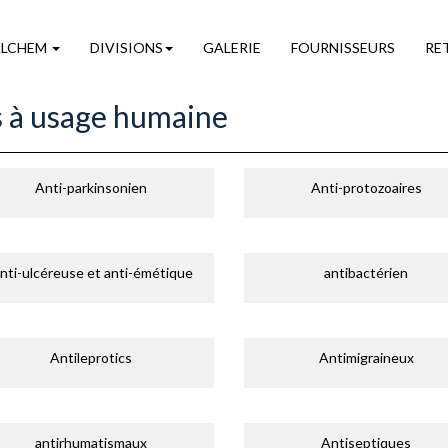
ALCHEM
DIVISIONS
GALERIE
FOURNISSEURS
RE
 à usage humaine
Anti-parkinsonien
Anti-protozoaires
nti-ulcéreuse et anti-émétique
antibactérien
Antileprotics
Antimigraineux
antirhumatismaux
Antiseptiques